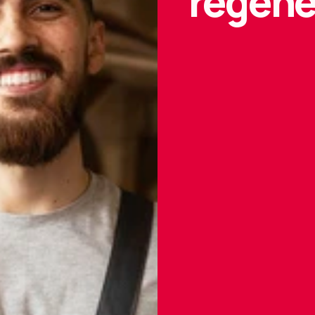
regene
01
Zamówienie i usta
Koordynator lub de
ilość posiłków wyprz
miejsce dostawy pos
02
Powiadomienie o 
Gdy dostawca z posił
zamawiający otrzymu
telefon  