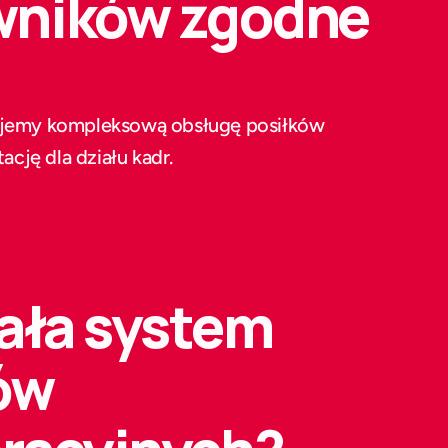
wników zgodne 
jemy kompleksową obsługę posiłków 
ję dla działu kadr.
ała system 
ów 