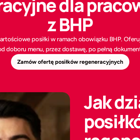
racyjne dla praco
z BHP
rtościowe posiłki
 w ramach obowiązku BHP. Oferu
od doboru menu, przez dostawę, po pełną dokumentac
Zamów ofertę posiłków regeneracyjnych
Jak dzi
posiłk