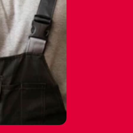
03
Oznaczenie i infor
Każdy posiłek jest o
identyfikację dania. 
określane przez prac
się informacje dot. a
kaloryczności
04
Proste rozliczenie
Rozliczenie odbywa s